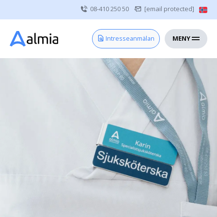
08-410 250 50
[email protected]
MENY
Hem
Intresseanmälan
Bli konsult
Vårdgivare
Om oss
Kontakt
Sjuksköterska
Läkare
Övrig vårdpersonal