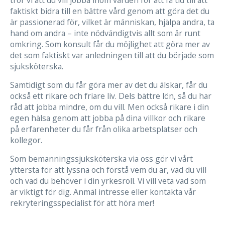
tror vi att du vill jobba inom vården för att få tid till att
faktiskt bidra till en bättre vård genom att göra det du
är passionerad för, vilket är människan, hjälpa andra, ta
hand om andra – inte nödvändigtvis allt som är runt
omkring. Som konsult får du möjlighet att göra mer av
det som faktiskt var anledningen till att du började som
sjuksköterska.
Samtidigt som du får göra mer av det du älskar, får du
också ett rikare och friare liv. Dels bättre lön, så du har
råd att jobba mindre, om du vill. Men också rikare i din
egen hälsa genom att jobba på dina villkor och rikare
på erfarenheter du får från olika arbetsplatser och
kollegor.
Som bemanningssjuksköterska via oss gör vi vårt
yttersta för att lyssna och förstå vem du är, vad du vill
och vad du behöver i din yrkesroll. Vi vill veta vad som
är viktigt för dig. Anmäl intresse eller kontakta vår
rekryteringsspecialist för att höra mer!