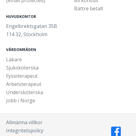
[email protected]
Bli konsult
Bättre betalt
HUVUDKONTOR
Engelbrektsgatan 35B
114 32, Stockholm
VÅRDOMRÅDEN
Läkare
Sjuksköterska
Fysioterapeut
Arbetsterapeut
Undersköterska
Jobb i Norge
Allmänna villkor
Integritetspolicy