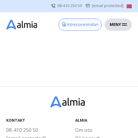
08-410 250 50
[email protected]
MENY
Hem
Intresseanmälan
Bli konsult
Vårdgivare
Om oss
Kontakt
Sjuksköterska
Läkare
Övrig vårdpersonal
KONTAKT
ALMIA
08-410 250 50
Om oss