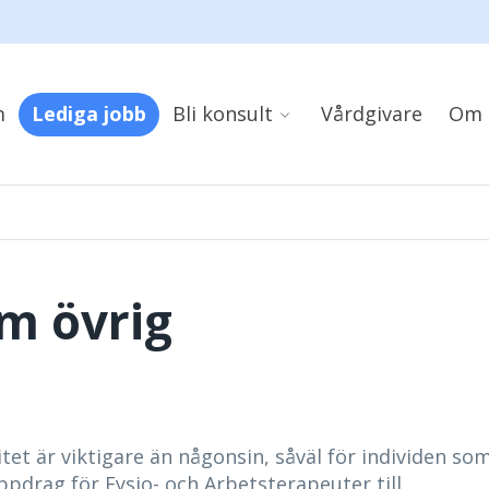
m
Lediga jobb
Bli konsult
Vårdgivare
Om 
om övrig
tet är viktigare än någonsin, såväl för individen so
pdrag för Fysio- och Arbetsterapeuter till