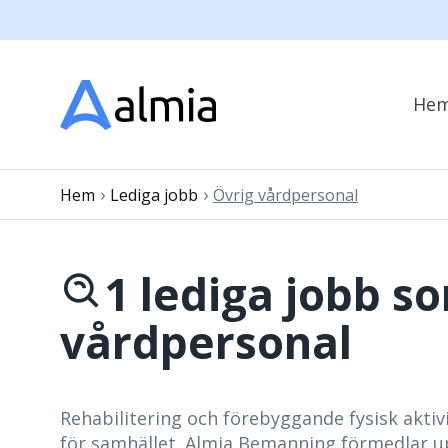
He
›
›
Hem
Lediga jobb
Övrig vårdpersonal
1 lediga jobb s
vårdpersonal
Rehabilitering och förebyggande fysisk aktivi
för samhället. Almia Bemanning förmedlar up