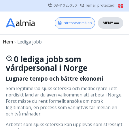
08-410 250 50
[email protected]
MENY
Hem
Intresseanmälan
Bli konsult
Hem
›
Lediga jobb
Vårdgivare
Om oss
0 lediga jobb som
Kontakt
vårdpersonal i Norge
Lugnare tempo och bättre ekonomi
Sjuksköterska
Som legitimerad sjuksköterska och medborgare i ett
nordiskt land är du även välkommen att arbeta i Norge.
Läkare
Först måste du rent formellt ansöka om norsk
legitimation, en process som vanligtvis tar mellan en
Övrig vårdpersonal
och två månader.
Arbetet som sjuksköterska kan upplevas som stressigt