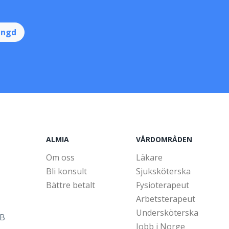
ingd
ALMIA
VÅRDOMRÅDEN
Om oss
Läkare
Bli konsult
Sjuksköterska
Bättre betalt
Fysioterapeut
Arbetsterapeut
Undersköterska
5B
Jobb i Norge