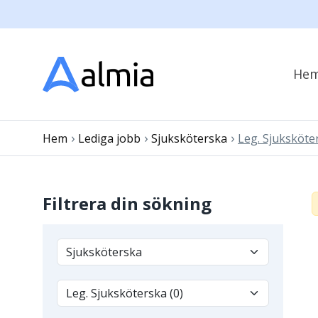
He
›
›
›
Hem
Lediga jobb
Sjuksköterska
Leg. Sjuksköte
Filtrera din sökning