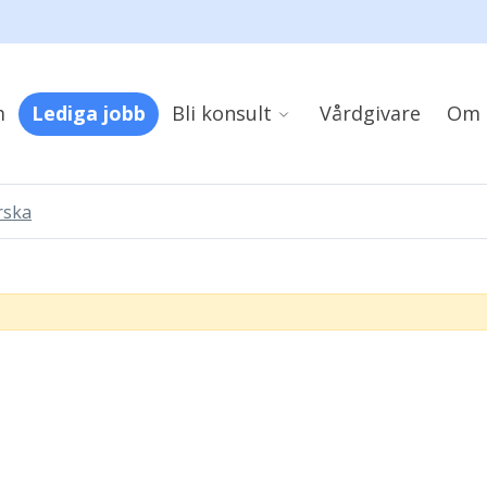
m
Lediga jobb
Bli konsult
Vårdgivare
Om 
rska