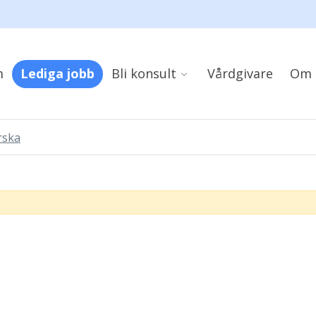
m
Lediga jobb
Bli konsult
Vårdgivare
Om 
rska