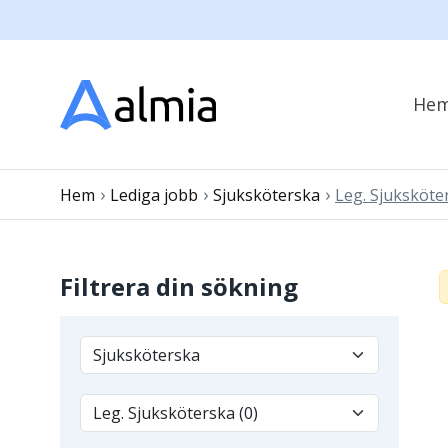
He
›
›
›
Hem
Lediga jobb
Sjuksköterska
Leg. Sjuksköte
Filtrera din sökning