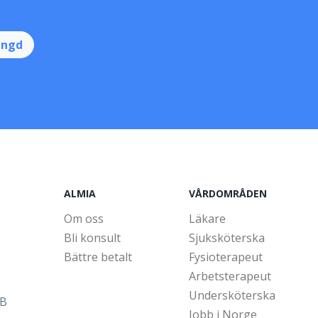
ingd
ALMIA
VÅRDOMRÅDEN
Om oss
Läkare
Bli konsult
Sjuksköterska
Bättre betalt
Fysioterapeut
Arbetsterapeut
Undersköterska
5B
Jobb i Norge