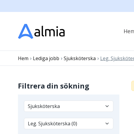
He
›
›
›
Hem
Lediga jobb
Sjuksköterska
Leg. Sjuksköte
Filtrera din sökning