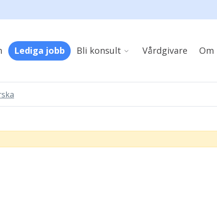
m
Lediga jobb
Bli konsult
Vårdgivare
Om 
rska