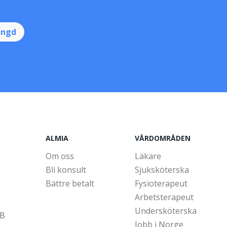
ingd
ALMIA
VÅRDOMRÅDEN
Om oss
Läkare
Bli konsult
Sjuksköterska
Bättre betalt
Fysioterapeut
Arbetsterapeut
Undersköterska
5B
Jobb i Norge