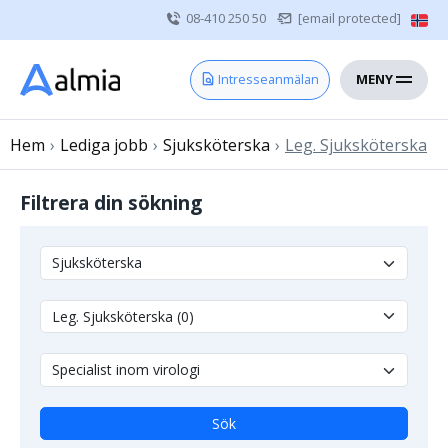
08-410 250 50
[email protected]
MENY
Hem
Intresseanmälan
Bli konsult
Hem
›
Lediga jobb
Vårdgivare
›
Sjuksköterska
›
Leg. Sjuksköterska
Om oss
Filtrera din sökning
Kontakt
Sjuksköterska
Läkare
Övrig vårdpersonal
Sök