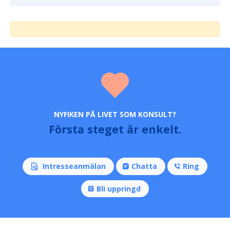
NYFIKEN PÅ LIVET SOM KONSULT?
Första steget är enkelt.
Intresseanmälan
Chatta
Ring
Bli uppringd