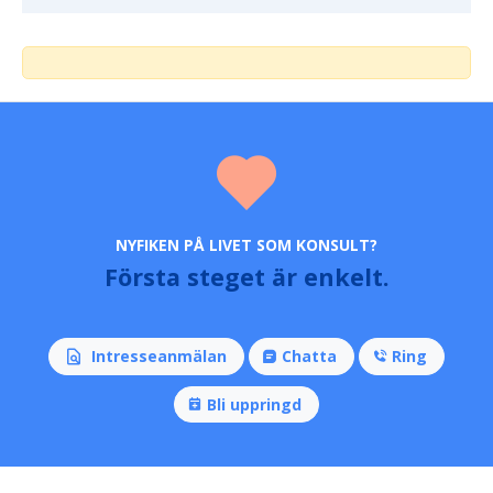
NYFIKEN PÅ LIVET SOM KONSULT?
Första steget är enkelt.
Intresseanmälan
Chatta
Ring
Bli uppringd