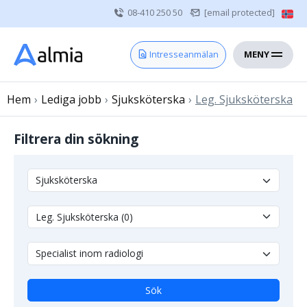
08-410 250 50
[email protected]
MENY
Hem
Intresseanmälan
Bli konsult
Hem
›
Lediga jobb
Vårdgivare
›
Sjuksköterska
›
Leg. Sjuksköterska
Om oss
Filtrera din sökning
Kontakt
Sjuksköterska
Läkare
Övrig vårdpersonal
Sök