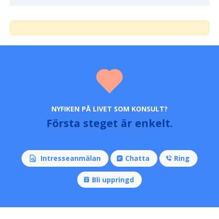
NYFIKEN PÅ LIVET SOM KONSULT?
Första steget är enkelt.
Intresseanmälan
Chatta
Ring
Bli uppringd