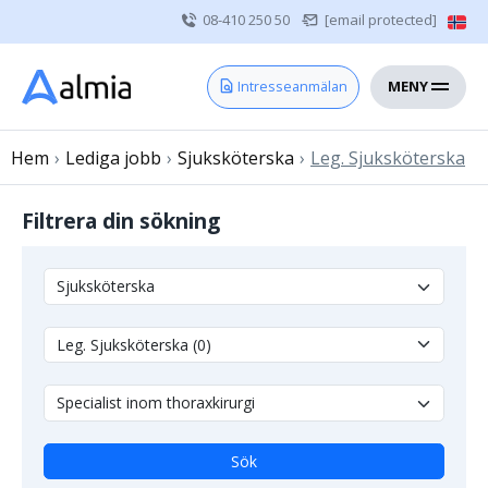
08-410 250 50
[email protected]
MENY
Hem
Intresseanmälan
Bli konsult
Hem
›
Lediga jobb
Vårdgivare
›
Sjuksköterska
›
Leg. Sjuksköterska
Om oss
Filtrera din sökning
Kontakt
Sjuksköterska
Läkare
Övrig vårdpersonal
Sök