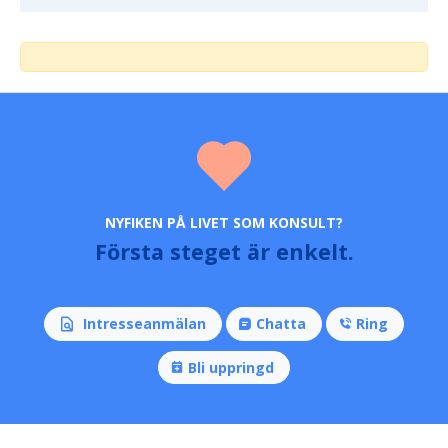
NYFIKEN PÅ LIVET SOM KONSULT?
Första steget är enkelt.
Intresseanmälan
Chatta
Ring
Bli uppringd