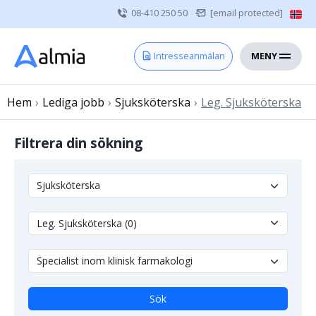
08-410 250 50
[email protected]
MENY
Hem
Intresseanmälan
Bli konsult
Hem
›
Lediga jobb
Vårdgivare
›
Sjuksköterska
›
Leg. Sjuksköterska
Om oss
Filtrera din sökning
Kontakt
Sjuksköterska
Läkare
Övrig vårdpersonal
Sök