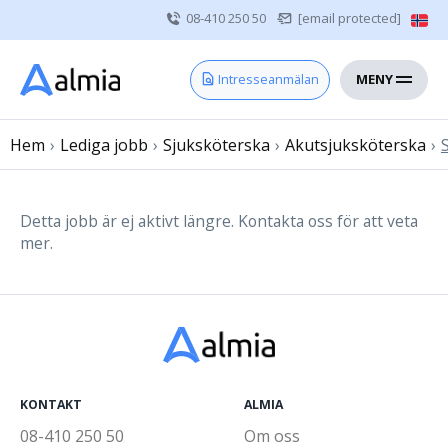
08-410 250 50
[email protected]
MENY
Hem
Intresseanmälan
Bli konsult
Hem
›
Lediga jobb
Vårdgivare
›
Sjuksköterska
›
Akutsjuksköterska
›
Om oss
Kontakt
Detta jobb är ej aktivt längre. Kontakta oss för att veta
mer.
Sjuksköterska
Läkare
Övrig vårdpersonal
KONTAKT
ALMIA
08-410 250 50
Om oss