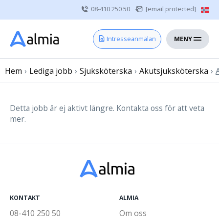
08-410 250 50
[email protected]
MENY
Hem
Intresseanmälan
Bli konsult
Hem
›
Lediga jobb
Vårdgivare
›
Sjuksköterska
›
Akutsjuksköterska
›
Om oss
Kontakt
Detta jobb är ej aktivt längre. Kontakta oss för att veta
mer.
Sjuksköterska
Läkare
Övrig vårdpersonal
KONTAKT
ALMIA
08-410 250 50
Om oss