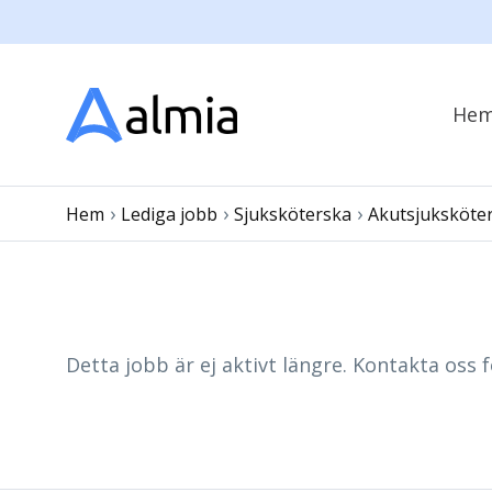
He
›
›
›
Hem
Lediga jobb
Sjuksköterska
Akutsjuksköte
Detta jobb är ej aktivt längre. Kontakta oss f