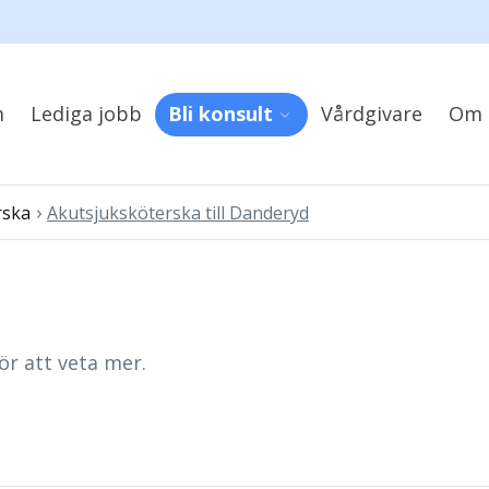
m
Lediga jobb
Bli konsult
Vårdgivare
Om 
›
rska
Akutsjuksköterska till Danderyd
ör att veta mer.