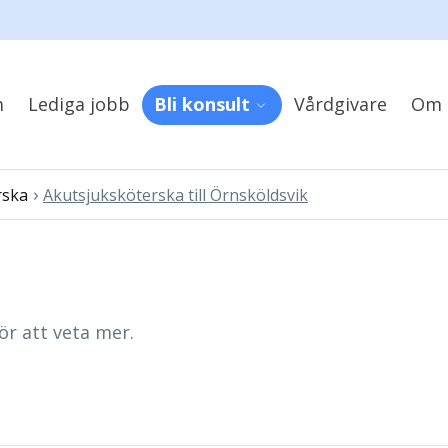
m
Lediga jobb
Bli konsult
Vårdgivare
Om 
›
rska
Akutsjuksköterska till Örnsköldsvik
ör att veta mer.