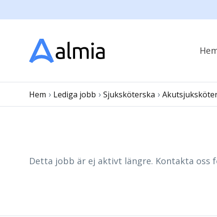
He
›
›
›
Hem
Lediga jobb
Sjuksköterska
Akutsjuksköte
Detta jobb är ej aktivt längre. Kontakta oss f