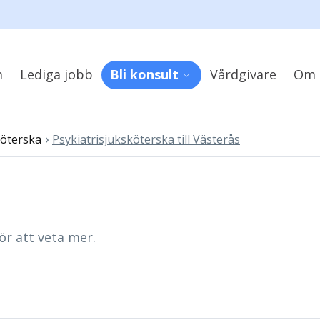
m
Lediga jobb
Bli konsult
Vårdgivare
Om 
›
köterska
Psykiatrisjuksköterska till Västerås
ör att veta mer.