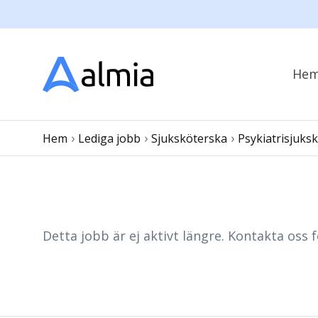
He
›
›
›
Hem
Lediga jobb
Sjuksköterska
Psykiatrisjuks
Detta jobb är ej aktivt längre. Kontakta oss f