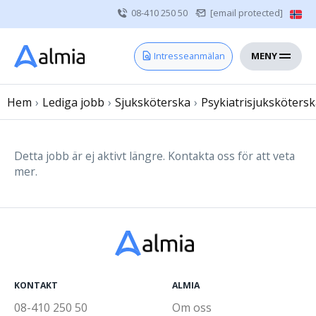
08-410 250 50
[email protected]
MENY
Hem
Intresseanmälan
Bli konsult
Hem
›
Lediga jobb
Vårdgivare
›
Sjuksköterska
›
Psykiatrisjuksköters
Om oss
Kontakt
Detta jobb är ej aktivt längre. Kontakta oss för att veta
mer.
Sjuksköterska
Läkare
Övrig vårdpersonal
KONTAKT
ALMIA
08-410 250 50
Om oss