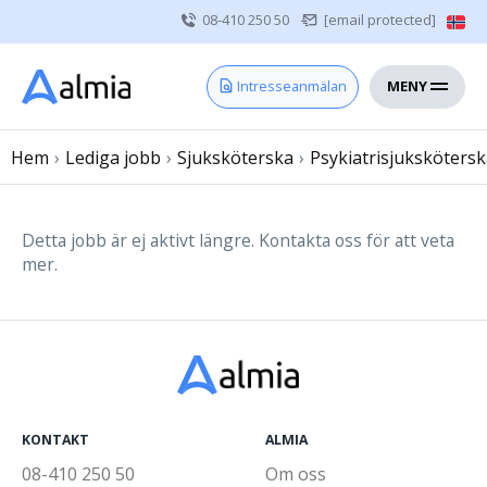
08-410 250 50
[email protected]
MENY
Hem
Intresseanmälan
Bli konsult
Hem
›
Lediga jobb
Vårdgivare
›
Sjuksköterska
›
Psykiatrisjuksköters
Om oss
Kontakt
Detta jobb är ej aktivt längre. Kontakta oss för att veta
mer.
Sjuksköterska
Läkare
Övrig vårdpersonal
KONTAKT
ALMIA
08-410 250 50
Om oss