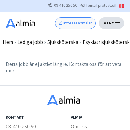
08-410 250 50
[email protected]
MENY
Hem
Intresseanmälan
Bli konsult
Hem
›
Lediga jobb
Vårdgivare
›
Sjuksköterska
›
Psykiatrisjuksköters
Om oss
Kontakt
Detta jobb är ej aktivt längre. Kontakta oss för att veta
mer.
Sjuksköterska
Läkare
Övrig vårdpersonal
KONTAKT
ALMIA
08-410 250 50
Om oss