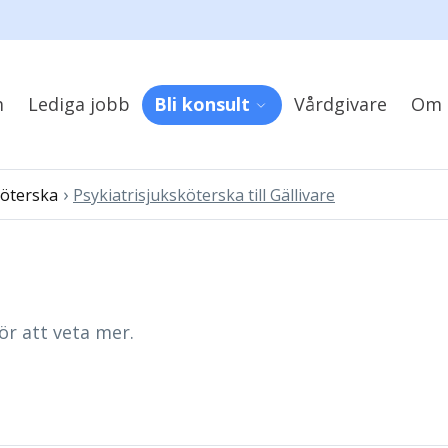
m
Lediga jobb
Bli konsult
Vårdgivare
Om 
›
köterska
Psykiatrisjuksköterska till Gällivare
ör att veta mer.