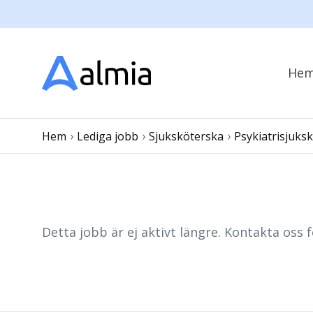
He
›
›
›
Hem
Lediga jobb
Sjuksköterska
Psykiatrisjuks
Detta jobb är ej aktivt längre. Kontakta oss f