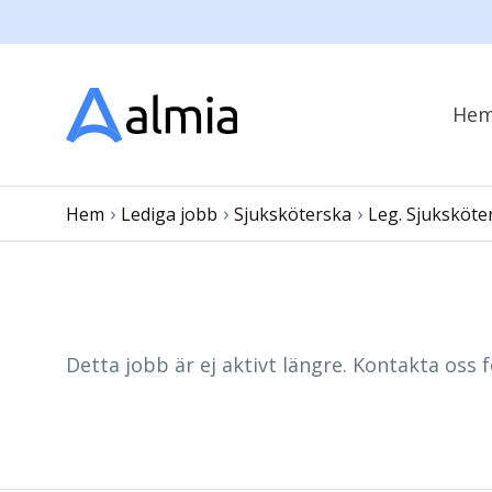
He
›
›
›
Hem
Lediga jobb
Sjuksköterska
Leg. Sjuksköte
Detta jobb är ej aktivt längre. Kontakta oss f