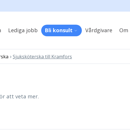
m
Lediga jobb
Bli konsult
Vårdgivare
Om 
›
rska
Sjuksköterska till Kramfors
ör att veta mer.