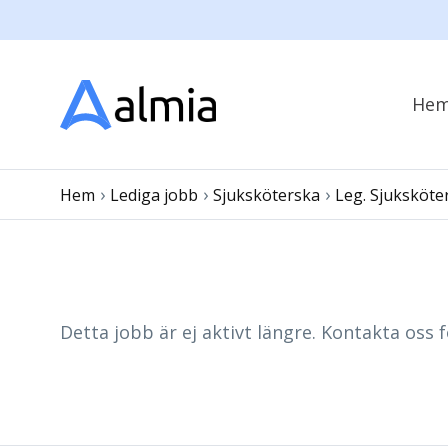
He
›
›
›
Hem
Lediga jobb
Sjuksköterska
Leg. Sjuksköte
Detta jobb är ej aktivt längre. Kontakta oss f