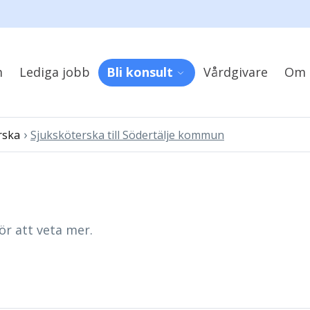
m
Lediga jobb
Bli konsult
Vårdgivare
Om 
›
rska
Sjuksköterska till Södertälje kommun
ör att veta mer.