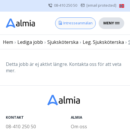
08-410 250 50
[email protected]
MENY
Hem
Intresseanmälan
Bli konsult
Hem
›
Lediga jobb
Vårdgivare
›
Sjuksköterska
›
Leg. Sjuksköterska
›
Om oss
Kontakt
Detta jobb är ej aktivt längre. Kontakta oss för att veta
mer.
Sjuksköterska
Läkare
Övrig vårdpersonal
KONTAKT
ALMIA
08-410 250 50
Om oss