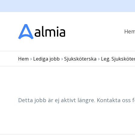
He
›
›
›
Hem
Lediga jobb
Sjuksköterska
Leg. Sjuksköte
Detta jobb är ej aktivt längre. Kontakta oss f