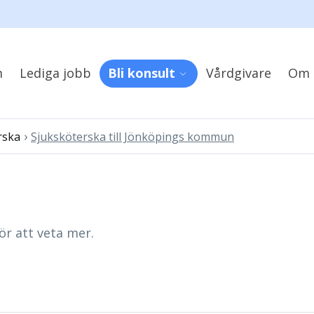
m
Lediga jobb
Bli konsult
Vårdgivare
Om 
›
rska
Sjuksköterska till Jönköpings kommun
ör att veta mer.