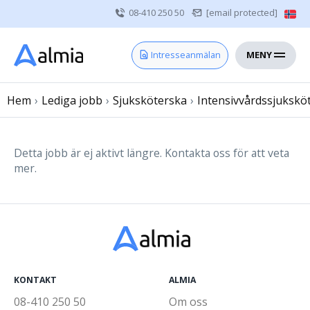
08-410 250 50
[email protected]
MENY
Hem
Intresseanmälan
Bli konsult
Hem
›
Lediga jobb
Vårdgivare
›
Sjuksköterska
›
Intensivvårdssjukskö
Om oss
Kontakt
Detta jobb är ej aktivt längre. Kontakta oss för att veta
mer.
Sjuksköterska
Läkare
Övrig vårdpersonal
KONTAKT
ALMIA
08-410 250 50
Om oss