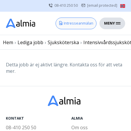
08-410 250 50
[email protected]
MENY
Hem
Intresseanmälan
Bli konsult
Hem
›
Lediga jobb
Vårdgivare
›
Sjuksköterska
›
Intensivvårdssjukskö
Om oss
Kontakt
Detta jobb är ej aktivt längre. Kontakta oss för att veta
mer.
Sjuksköterska
Läkare
Övrig vårdpersonal
KONTAKT
ALMIA
08-410 250 50
Om oss