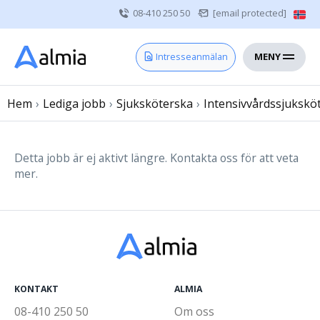
08-410 250 50
[email protected]
MENY
Hem
Intresseanmälan
Bli konsult
Hem
›
Lediga jobb
Vårdgivare
›
Sjuksköterska
›
Intensivvårdssjukskö
Om oss
Kontakt
Detta jobb är ej aktivt längre. Kontakta oss för att veta
mer.
Sjuksköterska
Läkare
Övrig vårdpersonal
KONTAKT
ALMIA
08-410 250 50
Om oss