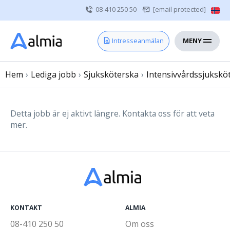
08-410 250 50
[email protected]
MENY
Hem
Intresseanmälan
Bli konsult
Hem
›
Lediga jobb
Vårdgivare
›
Sjuksköterska
›
Intensivvårdssjukskö
Om oss
Kontakt
Detta jobb är ej aktivt längre. Kontakta oss för att veta
mer.
Sjuksköterska
Läkare
Övrig vårdpersonal
KONTAKT
ALMIA
08-410 250 50
Om oss