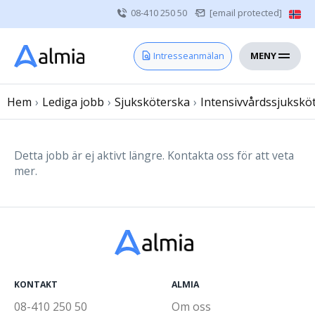
08-410 250 50
[email protected]
MENY
Hem
Intresseanmälan
Bli konsult
Hem
›
Lediga jobb
Vårdgivare
›
Sjuksköterska
›
Intensivvårdssjukskö
Om oss
Kontakt
Detta jobb är ej aktivt längre. Kontakta oss för att veta
mer.
Sjuksköterska
Läkare
Övrig vårdpersonal
KONTAKT
ALMIA
08-410 250 50
Om oss