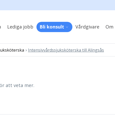
m
Lediga jobb
Bli konsult
Vårdgivare
Om 
›
juksköterska
Intensivvårdssjuksköterska till Alingsås
ör att veta mer.