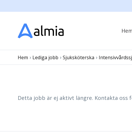
He
›
›
›
Hem
Lediga jobb
Sjuksköterska
Intensivvårdss
Detta jobb är ej aktivt längre. Kontakta oss f