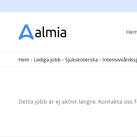
He
›
›
›
Hem
Lediga jobb
Sjuksköterska
Intensivvårdss
Detta jobb är ej aktivt längre. Kontakta oss f