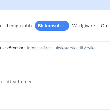
m
Lediga jobb
Bli konsult
Vårdgivare
Om 
›
juksköterska
Intensivvårdssjuksköterska till Arvika
ör att veta mer.