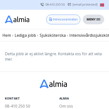
08-410 250 50
[email protected]
MENY
Hem
Intresseanmälan
Bli konsult
Hem
›
Lediga jobb
Vårdgivare
›
Sjuksköterska
›
Intensivvårdssjukskö
Om oss
Kontakt
Detta jobb är ej aktivt längre. Kontakta oss för att veta
mer.
Sjuksköterska
Läkare
Övrig vårdpersonal
KONTAKT
ALMIA
08-410 250 50
Om oss