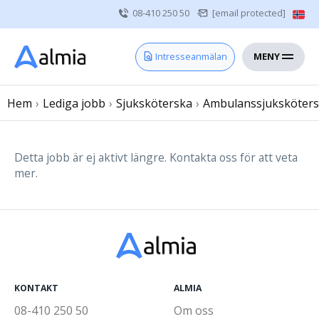
08-410 250 50
[email protected]
MENY
Hem
Intresseanmälan
Bli konsult
Hem
›
Lediga jobb
Vårdgivare
›
Sjuksköterska
›
Ambulanssjuksköter
Om oss
Kontakt
Detta jobb är ej aktivt längre. Kontakta oss för att veta
mer.
Sjuksköterska
Läkare
Övrig vårdpersonal
KONTAKT
ALMIA
08-410 250 50
Om oss