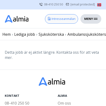
08-410 250 50
[email protected]
MENY
Hem
Intresseanmälan
Bli konsult
Hem
›
Lediga jobb
Vårdgivare
›
Sjuksköterska
›
Ambulanssjuksköter
Om oss
Kontakt
Detta jobb är ej aktivt längre. Kontakta oss för att veta
mer.
Sjuksköterska
Läkare
Övrig vårdpersonal
KONTAKT
ALMIA
08-410 250 50
Om oss