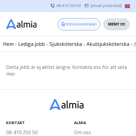
08-410 250 50
[email protected]
MENY
Hem
Intresseanmälan
Bli konsult
Hem
›
Lediga jobb
Vårdgivare
›
Sjuksköterska
›
Akutsjuksköterska
›
Om oss
Kontakt
Detta jobb är ej aktivt längre. Kontakta oss för att veta
mer.
Sjuksköterska
Läkare
Övrig vårdpersonal
KONTAKT
ALMIA
08-410 250 50
Om oss