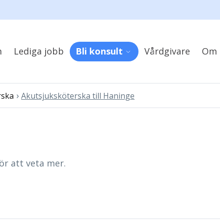
m
Lediga jobb
Bli konsult
Vårdgivare
Om 
›
rska
Akutsjuksköterska till Haninge
ör att veta mer.