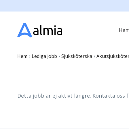
He
›
›
›
Hem
Lediga jobb
Sjuksköterska
Akutsjuksköte
Detta jobb är ej aktivt längre. Kontakta oss f