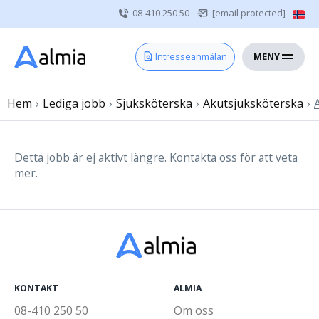
08-410 250 50
[email protected]
MENY
Hem
Intresseanmälan
Bli konsult
Hem
›
Lediga jobb
Vårdgivare
›
Sjuksköterska
›
Akutsjuksköterska
›
Om oss
Kontakt
Detta jobb är ej aktivt längre. Kontakta oss för att veta
mer.
Sjuksköterska
Läkare
Övrig vårdpersonal
KONTAKT
ALMIA
08-410 250 50
Om oss