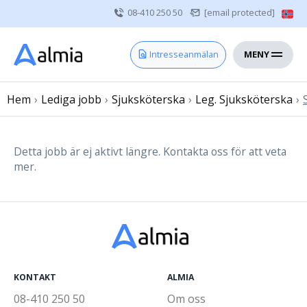
08-410 250 50
[email protected]
MENY
Hem
Intresseanmälan
Bli konsult
Hem
›
Lediga jobb
Vårdgivare
›
Sjuksköterska
›
Leg. Sjuksköterska
›
Om oss
Kontakt
Detta jobb är ej aktivt längre. Kontakta oss för att veta
mer.
Sjuksköterska
Läkare
Övrig vårdpersonal
KONTAKT
ALMIA
08-410 250 50
Om oss