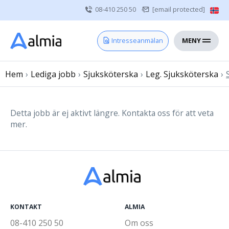
08-410 250 50
[email protected]
MENY
Hem
Intresseanmälan
Bli konsult
Hem
›
Lediga jobb
Vårdgivare
›
Sjuksköterska
›
Leg. Sjuksköterska
›
Om oss
Kontakt
Detta jobb är ej aktivt längre. Kontakta oss för att veta
mer.
Sjuksköterska
Läkare
Övrig vårdpersonal
KONTAKT
ALMIA
08-410 250 50
Om oss