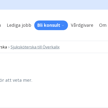
m
Lediga jobb
Bli konsult
Vårdgivare
Om 
›
rska
Sjuksköterska till Överkalix
ör att veta mer.