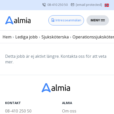
08-410 250 50
[email protected]
MENY
Hem
Intresseanmälan
Bli konsult
Hem
›
Lediga jobb
Vårdgivare
›
Sjuksköterska
›
Operationssjuksköte
Om oss
Kontakt
Detta jobb är ej aktivt längre. Kontakta oss för att veta
mer.
Sjuksköterska
Läkare
Övrig vårdpersonal
KONTAKT
ALMIA
08-410 250 50
Om oss