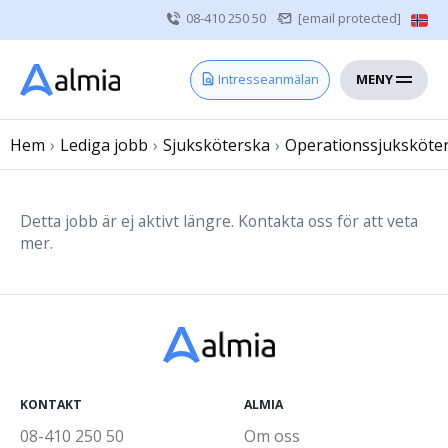
08-410 250 50
[email protected]
MENY
Hem
Intresseanmälan
Bli konsult
Hem
›
Lediga jobb
Vårdgivare
›
Sjuksköterska
›
Operationssjuksköte
Om oss
Kontakt
Detta jobb är ej aktivt längre. Kontakta oss för att veta
mer.
Sjuksköterska
Läkare
Övrig vårdpersonal
KONTAKT
ALMIA
08-410 250 50
Om oss