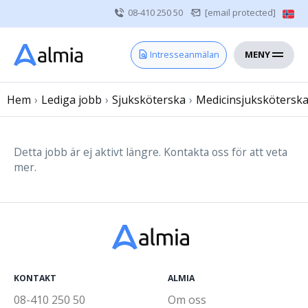
08-410 250 50
[email protected]
MENY
Hem
Intresseanmälan
Bli konsult
Hem
›
Lediga jobb
Vårdgivare
›
Sjuksköterska
›
Medicinsjukskötersk
Om oss
Kontakt
Detta jobb är ej aktivt längre. Kontakta oss för att veta
mer.
Sjuksköterska
Läkare
Övrig vårdpersonal
KONTAKT
ALMIA
08-410 250 50
Om oss