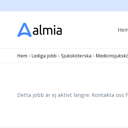
He
›
›
›
Hem
Lediga jobb
Sjuksköterska
Medicinsjuksk
Detta jobb är ej aktivt längre. Kontakta oss f