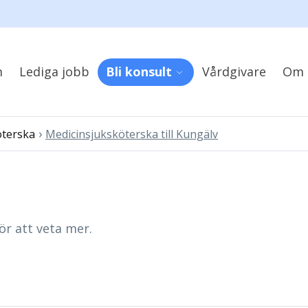
m
Lediga jobb
Bli konsult
Vårdgivare
Om 
›
öterska
Medicinsjuksköterska till Kungälv
ör att veta mer.