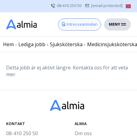
08-410 250 50
[email protected]
MENY
Hem
Intresseanmälan
Bli konsult
Hem
›
Lediga jobb
Vårdgivare
›
Sjuksköterska
›
Medicinsjukskötersk
Om oss
Kontakt
Detta jobb är ej aktivt längre. Kontakta oss för att veta
mer.
Sjuksköterska
Läkare
Övrig vårdpersonal
KONTAKT
ALMIA
08-410 250 50
Om oss