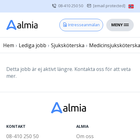
08-410 250 50
[email protected]
MENY
Hem
Intresseanmälan
Bli konsult
Hem
›
Lediga jobb
Vårdgivare
›
Sjuksköterska
›
Medicinsjukskötersk
Om oss
Kontakt
Detta jobb är ej aktivt längre. Kontakta oss för att veta
mer.
Sjuksköterska
Läkare
Övrig vårdpersonal
KONTAKT
ALMIA
08-410 250 50
Om oss