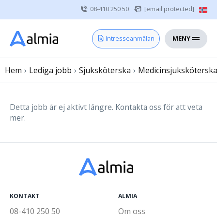
08-410 250 50
[email protected]
MENY
Hem
Intresseanmälan
Bli konsult
Hem
›
Lediga jobb
Vårdgivare
›
Sjuksköterska
›
Medicinsjukskötersk
Om oss
Kontakt
Detta jobb är ej aktivt längre. Kontakta oss för att veta
mer.
Sjuksköterska
Läkare
Övrig vårdpersonal
KONTAKT
ALMIA
08-410 250 50
Om oss