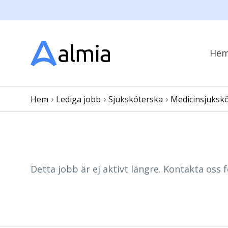
He
›
›
›
Hem
Lediga jobb
Sjuksköterska
Medicinsjuksk
Detta jobb är ej aktivt längre. Kontakta oss f