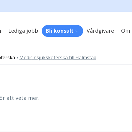
m
Lediga jobb
Bli konsult
Vårdgivare
Om 
›
öterska
Medicinsjuksköterska till Halmstad
ör att veta mer.