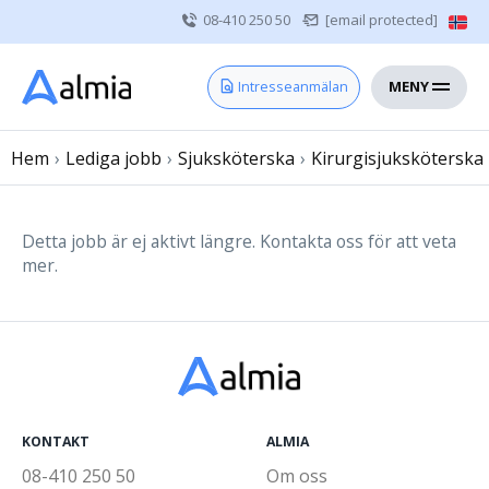
08-410 250 50
[email protected]
MENY
Hem
Intresseanmälan
Bli konsult
Hem
›
Lediga jobb
Vårdgivare
›
Sjuksköterska
›
Kirurgisjuksköterska
Om oss
Kontakt
Detta jobb är ej aktivt längre. Kontakta oss för att veta
mer.
Sjuksköterska
Läkare
Övrig vårdpersonal
KONTAKT
ALMIA
08-410 250 50
Om oss