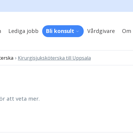
m
Lediga jobb
Bli konsult
Vårdgivare
Om 
›
terska
Kirurgisjuksköterska till Uppsala
ör att veta mer.